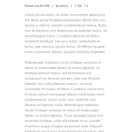
Posted
July 26, 2016
by
admin
324
0
Lorem ipsum dolor sit amet, consectetur adipiscing
elit. Nunc porta fringilla ullamcorper. Morbi felis orci,
lacinia a velit et, sodales condimentum metus. Nulla
non fermentum nisl. Maecenas id molestie turpis, sit
amet feugiat lorem. Curabitur sed erat vel tellus
hendrerit tincidunt. Sed arcu tortor, sollicitudin ac
lectus sed, rhoncus iaculis lectus. Ut efficitur feugiat
enim a euismod. Mauris suscipit vehicula imperdiet.
Pellentesque habitant morbi tristique senectus et
netus et malesuada fames ac turpis egestas. Ut
tristique pretium tellus, sed fermentum est
vestibulum id. Aenean semper, odio sed fringilla
blandit, nisl nulla placerat mauris, sit amet
commodo mi turpis at libero. Curabitur varius eros
et lacus rutrum consequat. Mauris sollicitudin enim
condimentum, luctus justo non, molestie nisl.
Aenean et egestas nulla. Pellentesque habitant
morbi tristique senectus et netus et malesuada
fames ac turpis egestas. Fusce gravida, ligula non
molestie tristique, justo elit blandit risus, blandit
maximus augue magna accumsan ante. Aliquam
bibendum lacus quis nulla dignissim faucibus. Sed