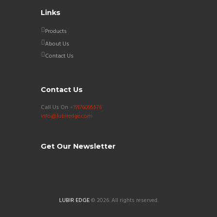
Links
Products
About Us
Contact Us
Contact Us
Call Us On
+19176095576
info@lubiredge.com
Get Our Newsletter
LUBIR EDGE
© 2026. All rights reserved.